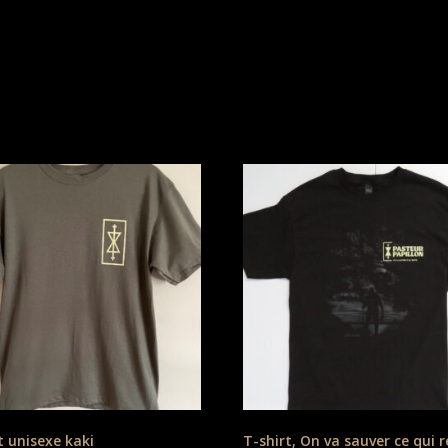
t unisexe kaki
T-shirt, On va sauver ce qui r